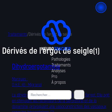
Traitements
/
Dérivés de l'ergot de seigle
Dérivés de l'ergot de seigle
(
1
)
Pathologies
Dihydroergotamine
Traitements
Analyses
Pro
Marques :
À propos
D.H.E. 45 · Migranal
La dihydroergotamine (DHE) est un dérivé de l'ergot. Elle agit
en stimulant les récepteurs de la sérotonine et de la
dopamine, provoquant une vasoconstriction des vaisseaux