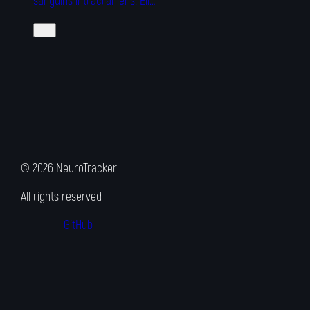
sanguins intracrâniens. Ell…
©
2026
NeuroTracker
All rights reserved
GitHub