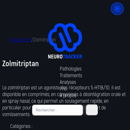
Traitements
/
Zolmitriptan
Zolmitriptan
Pathologies
Traitements
Analyses
Le zolmitriptan est un agoniste des récepteurs 5-HT1B/1D. Il est
Pro
disponible en comprimés, en comprimés à désintégration orale et
À propos
en spray nasal, ce qui permet un soulagement rapide, en
particulier pour les patients souffrant de nausées et de
vomissements.
Catégories :