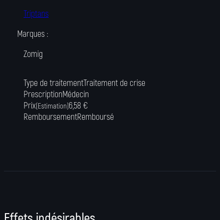
Triptans
Marques :
Zomig
Type de traitement
Traitement de crise
Prescription
Médecin
Prix
6,58 €
(Estimation)
Remboursement
Remboursé
Effets indésirables