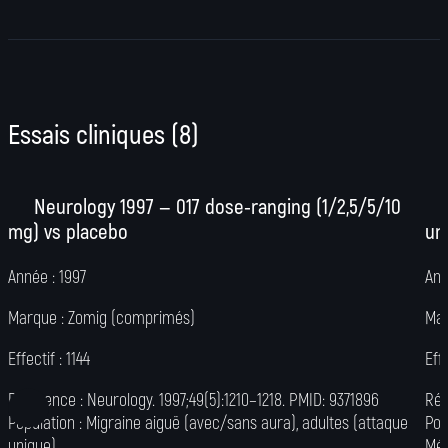
Essais cliniques
(
8
)
Neurology 1997 — 017 dose-ranging (1/2,5/5/10
mg) vs placebo
un
Année :
1997
Ann
Marque :
Zomig (comprimés)
Mar
Effectif :
1144
Eff
Référence :
Neurology. 1997;49(5):1210–1218. PMID: 9371896
Réf
Population :
Migraine aiguë (avec/sans aura), adultes (attaque
Pop
unique)
Mét