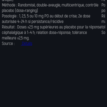
Méthode :
Randomisé, double-aveugle, multicentrique, contrôle
Pos
placebo (dose‑ranging)
pos
Posologie :
1, 2,5, 5 ou 10 mg PO au début de crise; 2e dose
Rés
autorisée 4–24 h si persistance/récidive
mai
Résultat :
Doses ≥2,5 mg supérieures au placebo pour la réponse
tol
céphalalgique à 1–4 h; relation dose‑réponse; tolérance
Sou
meilleure ≤2,5 mg.
Source :
Détails