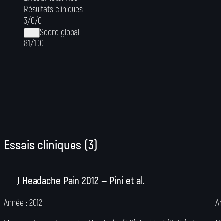
Résultats cliniques
3
/
0
/
0
Score global
81/100
Essais cliniques
(
3
)
J Headache Pain 2012 — Pini et al.
Année :
2012
A