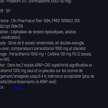
ue :
Plusieurs OTC (formulations 1000/130 mg)
tif :
911
rence :
Clin Pharmacol Ther 1994; PMID 7955822; DOI
38/clpt.1994.179
ation :
Céphalées de tension épisodiques, adultes
o‑médication)
ode :
Série de 6 essais randomisés, en double‑aveugle,
s‑over; comparateurs paracétamol 1000 mg et placebo
logie :
Paracétamol 1000 mg + Caféine 130 mg PO (2 essais;
 n=911)
tat :
Dans les 2 essais APAP+CAF, supériorité significative vs
cétamol 1000 mg seul et vs placebo sur les scores de
agement/analgésie jusqu’à 4 h; tolérance acceptable (plus de
osité/étourdissements vs APAP seul).
ce :
Détails