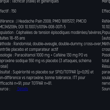
arque :
Tachicaf (Italie) et génériques
Marq
fectif :
150
Effec
éférence :
J Headache Pain 2008; PMID 18815727; PMCID
Réfé
MC3452084; DOI 10.1007/s10194-008-0071-5
10.10
opulation :
Céphalées de tension épisodiques modérées/sévères,
Popul
dultes 18–65 ans
(aut
éthode :
Randomisé, double‑aveugle, double‑dummy, cross‑over,
Méth
ontrôle placebo et comparateur actif
cros
osologie :
Paracétamol 1000 mg + Caféine 130 mg PO vs
Poso
aproxène sodique 550 mg vs placebo (3 attaques, schéma
total
roisé)
Résul
ésultat :
Supériorité vs placebo sur SPID/TOTPAR (p<0,05) et
para
on‑différence vs naproxène; bonne tolérance. ITT pour
soul
’efficacité n≈91; pour TOTPAR n≈81.
nerv
ource :
Détails
Sour