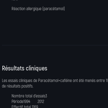
Réaction allergique (paracétamol)
Résultats cliniques
Les essais cliniques de Paracétamol+caféine ont été menés entre 199
de résultats positifs.
Nombre total d’essais
3
Période
1994
2012
Effectif total
1169