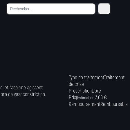
Type de traitement
Traitement
de crise
l et l'aspirine agissent
Prescription
Libre
pre de vasoconstriction.
Prix
3,60 €
(Estimation)
Remboursement
Remboursable