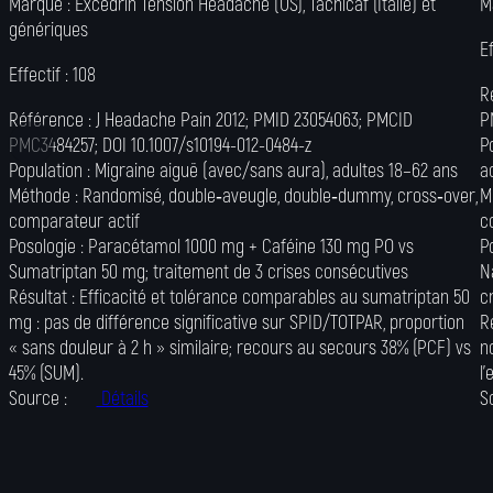
Marque :
Excedrin Tension Headache (US), Tachicaf (Italie) et
M
génériques
Ef
Effectif :
108
R
Référence :
J Headache Pain 2012; PMID 23054063; PMCID
P
PMC3484257; DOI 10.1007/s10194-012-0484-z
P
Population :
Migraine aiguë (avec/sans aura), adultes 18–62 ans
a
Méthode :
Randomisé, double‑aveugle, double‑dummy, cross‑over,
M
comparateur actif
c
Posologie :
Paracétamol 1000 mg + Caféine 130 mg PO vs
P
Sumatriptan 50 mg; traitement de 3 crises consécutives
N
Résultat :
Efficacité et tolérance comparables au sumatriptan 50
c
mg : pas de différence significative sur SPID/TOTPAR, proportion
R
« sans douleur à 2 h » similaire; recours au secours 38% (PCF) vs
n
45% (SUM).
l
Source :
Détails
S