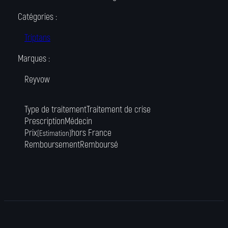
Catégories :
Triptans
Marques :
Reyvow
Type de traitement
Traitement de crise
Prescription
Médecin
Prix
hors France
(Estimation)
Remboursement
Remboursé