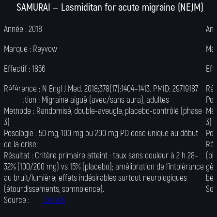
SAMURAI — Lasmiditan for acute migraine (NEJM)
Année :
2018
Ann
Marque :
Reyvow
Mar
Effectif :
1856
Eff
Référence :
N Engl J Med. 2018;378(17):1404–1413. PMID: 29719187
Réf
Population :
Migraine aiguë (avec/sans aura), adultes
Pop
Méthode :
Randomisé, double-aveugle, placebo-contrôlé (phase
Mét
3)
3)
Posologie :
50 mg, 100 mg ou 200 mg PO dose unique au début
Pos
de la crise
Rés
Résultat :
Critère primaire atteint : taux sans douleur à 2 h 28–
(pl
32% (100/200 mg) vs 15% (placebo); amélioration de l’intolérance
gên
au bruit/lumière; effets indésirables surtout neurologiques
bén
(étourdissements, somnolence).
Sou
Source :
Détails