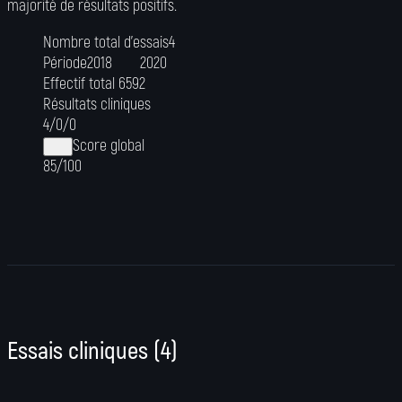
majorité de résultats positifs.
Nombre total d’essais
4
Période
2018
2020
Effectif total
6592
Résultats cliniques
4
/
0
/
0
Score global
85/100
Essais cliniques
(
4
)