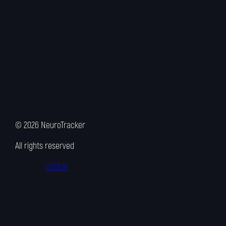
©
2026
NeuroTracker
All rights reserved
GitHub