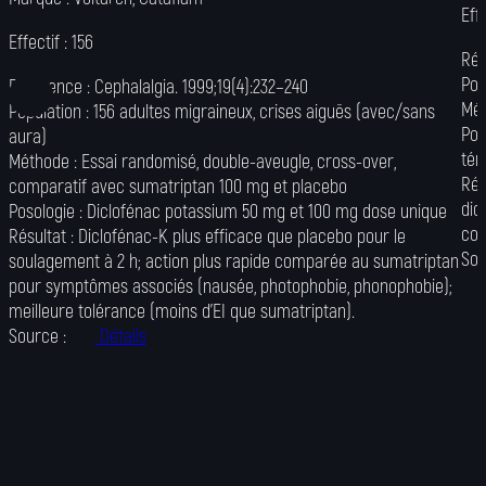
Eff
Effectif :
156
Réf
es
Pop
Référence :
Cephalalgia. 1999;19(4):232–240
Mét
Population :
156 adultes migraineux, crises aiguës (avec/sans
Pos
aura)
tém
Méthode :
Essai randomisé, double-aveugle, cross-over,
Rés
comparatif avec sumatriptan 100 mg et placebo
 :
dic
Posologie :
Diclofénac potassium 50 mg et 100 mg dose unique
,
com
Résultat :
Diclofénac-K plus efficace que placebo pour le
Sou
soulagement à 2 h; action plus rapide comparée au sumatriptan
pour symptômes associés (nausée, photophobie, phonophobie);
meilleure tolérance (moins d’EI que sumatriptan).
Source :
Détails