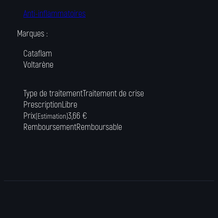
Anti-inflammatoires
Marques :
Cataflam
Voltarène
Type de traitement
Traitement de crise
Prescription
Libre
Prix
3,66 €
(Estimation)
Remboursement
Remboursable