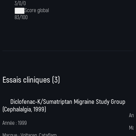
3
/
0
/
0
Score global
83/100
Essais cliniques
(
3
)
Diclofenac-K/Sumatriptan Migraine Study Group
(Cephalalgia, 1999)
Ann
Année :
1999
Mar
Marque :
Voltaren, Cataflam